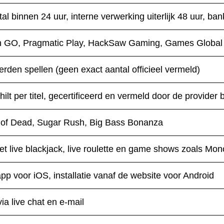
al binnen 24 uur, interne verwerking uiterlijk 48 uur, ba
n GO, Pragmatic Play, HackSaw Gaming, Games Global en
rden spellen (geen exact aantal officieel vermeld)
ilt per titel, gecertificeerd en vermeld door de provider b
of Dead, Sugar Rush, Big Bass Bonanza
et live blackjack, live roulette en game shows zoals Mon
p voor iOS, installatie vanaf de website voor Android
via live chat en e-mail