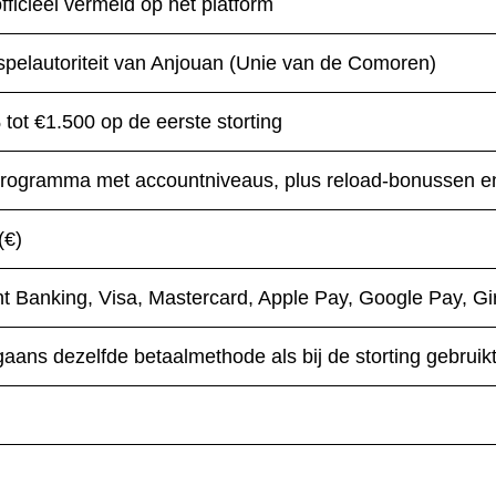
officieel vermeld op het platform
pelautoriteit van Anjouan (Unie van de Comoren)
tot €1.500 op de eerste storting
rogramma met accountniveaus, plus reload-bonussen en
(€)
nt Banking, Visa, Mastercard, Apple Pay, Google Pay, Gi
aans dezelfde betaalmethode als bij de storting gebruik