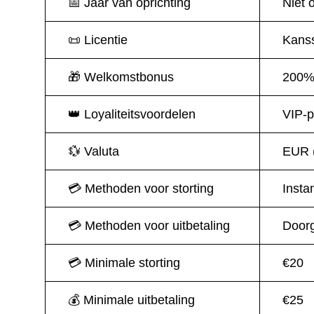
📅 Jaar van oprichting
Niet 
📜 Licentie
Kanss
🎁 Welkomstbonus
200% 
👑 Loyaliteitsvoordelen
VIP-p
💱 Valuta
EUR 
💳 Methoden voor storting
Insta
💳 Methoden voor uitbetaling
Doorg
💳 Minimale storting
€20
💰 Minimale uitbetaling
€25