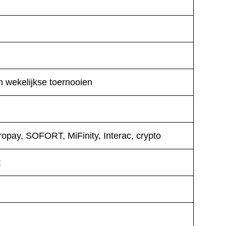
 wekelijkse toernooien
ropay, SOFORT, MiFinity, Interac, crypto
t