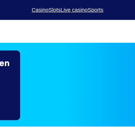
Casino
Slots
Live casino
Sports