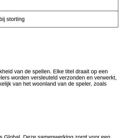
ij storting
heid van de spellen. Elke titel draait op een
lers worden versleuteld verzonden en verwerkt,
nkelijk van het woonland van de speler, zoals
s Global. Deze samenwerking zorgt voor een