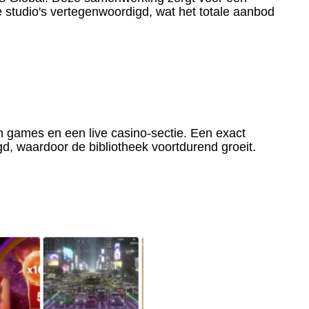
re studio's vertegenwoordigd, wat het totale aanbod
sh games en een live casino-sectie. Een exact
gd, waardoor de bibliotheek voortdurend groeit.