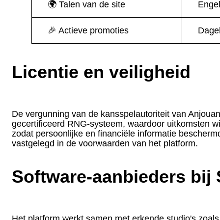
🌍 Talen van de site
Engel
🎉 Actieve promoties
Dagel
Licentie en veiligheid
De vergunning van de kansspelautoriteit van Anjouan ve
gecertificeerd RNG-systeem, waardoor uitkomsten wil
zodat persoonlijke en financiële informatie beschermd 
vastgelegd in de voorwaarden van het platform.
Software-aanbieders bij 
Het platform werkt samen met erkende studio's zoa